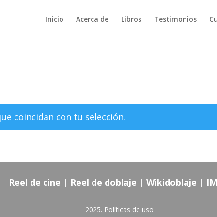
Inicio
Acerca de
Libros
Testimonios
Cu
e coincidan con tu selección.
Reel de cine
|
Reel de doblaje
|
Wikidoblaje
|
I
2025.
Políticas de uso