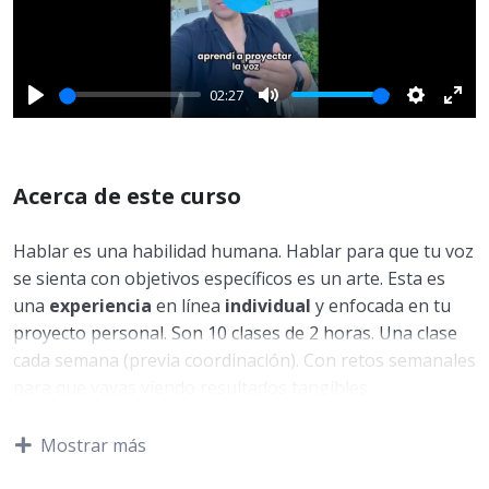
Play
02:27
Play
Mute
Settings
Ente
fulls
Acerca de este curso
Hablar es una habilidad humana. Hablar para que tu voz
se sienta con objetivos específicos es un arte. Esta es
una
experiencia
en línea
individual
y enfocada en tu
proyecto personal. Son 10 clases de 2 horas. Una clase
cada semana (previa coordinación). Con retos semanales
para que vayas viendo resultados tangibles.
Si quieres que las redes te feliciten y te digan: «No sé lo
Mostrar más
que estás haciendo, pero síguelo haciendo» porque se
eleva la permanencia del público y sobre todo del