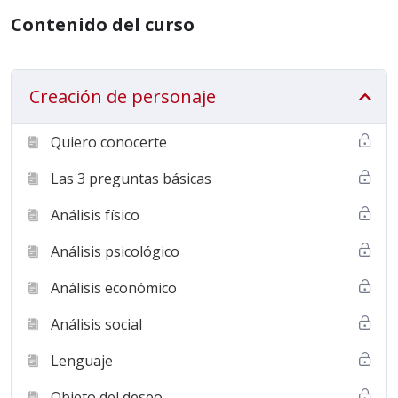
público que quieres; aprende a decir lo que quieren,
Contenido del curso
como quieren, donde quieren y cuándo quieren. ¡Pesca
en grande a tu público ideal!
Creación de personaje
Quiero conocerte
Las 3 preguntas básicas
Análisis físico
Análisis psicológico
Análisis económico
Análisis social
Lenguaje
Objeto del deseo