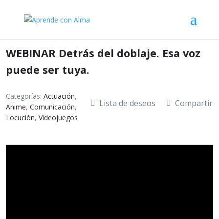
WEBINAR Detrás del doblaje. Esa voz
puede ser tuya.
Categorías:
Actuación
,
Lista de deseos
Compartir
Anime
,
Comunicación
,
Locución
,
Videojuegos