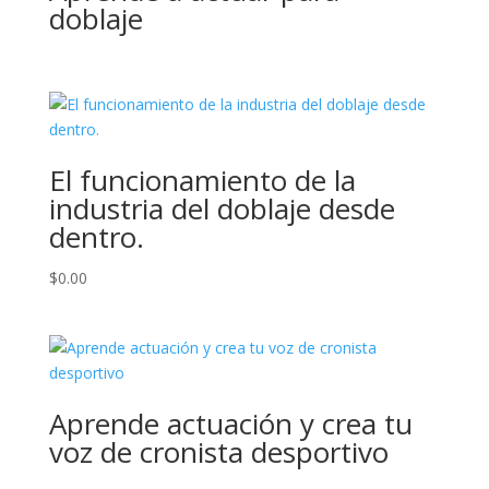
doblaje
i
v
e
:
El funcionamiento de la
industria del doblaje desde
dentro.
$
0.00
Aprende actuación y crea tu
voz de cronista desportivo