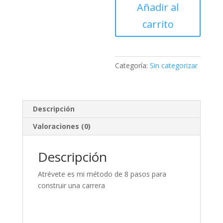
Añadir al
tu
e
carrera
r
carrito
desde
n
cero
a
cantidad
t
i
Categoría:
Sin categorizar
v
e
:
Descripción
Valoraciones (0)
Descripción
Atrévete es mi método de 8 pasos para
construir una carrera